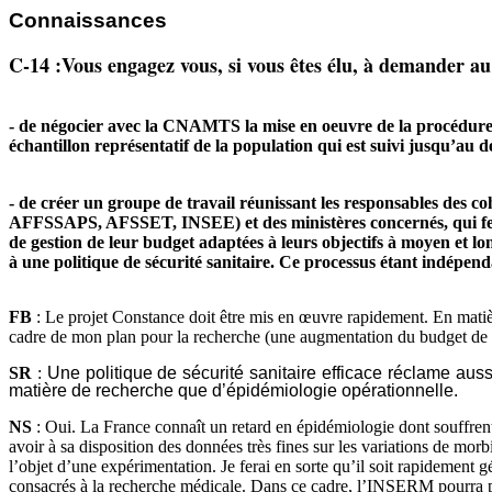
Connaissances
C-14 :Vous engagez vous, si vous êtes élu, à demander 
- de négocier avec la CNAMTS la mise en oeuvre de la procédure de 
échantillon représentatif de la population qui est suivi jusqu’au 
- de créer un groupe de travail réunissant les responsables des 
AFFSSAPS, AFSSET, INSEE) et des ministères concernés, qui ferait 
de gestion de leur budget adaptées à leurs objectifs à moyen et l
à une politique de sécurité sanitaire. Ce processus étant indépend
FB
: Le projet Constance doit être mis en œuvre rapidement. En matière
cadre de mon plan pour la recherche (une augmentation du budget de
SR
:
Une politique de sécurité sanitaire efficace réclame aus
matière de recherche que d’épidémiologie opérationnelle.
NS
: Oui. La France connaît un retard en épidémiologie dont souffrent le
avoir à sa disposition des données très fines sur les variations de morb
l’objet d’une expérimentation. Je ferai en sorte qu’il soit rapidemen
consacrés à la recherche médicale. Dans ce cadre, l’INSERM pourra p