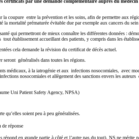
 des certificats par une demande complémentaire auprès du médecin 
 la coupure entre la prévention et les soins, afin de permettre aux région
té la mortalité prématurée évitable due par exemple aux cancers du sein e
anté qui permettront de mieux connaître les différentes données : démog
s tout établissement accueillant des patients, y compris dans les établi
tées cela demande la révision du certificat de décès actuel.
er seront généralisés dans toutes les régions.
dents médicaux, à la iatrogénie et aux infections nosocomiales, avec modi
 infections nosocomiales et allègement des sanctions envers les auteurs 
Royaume Uni Patient Safety Agency, NPSA)
te qu’elles soient peu à peu généralisées.
eu de réponse
s répond en grande partie à côté et l’autre pas du tout). NS ne mérite pa