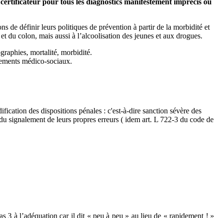
certificateur pour tous les diagnostics manifestement imprécis ou
s de définir leurs politiques de prévention à partir de la morbidité et
t du colon, mais aussi à l’alcoolisation des jeunes et aux drogues.
raphies, mortalité, morbidité.
ssements médico-sociaux.
fication des dispositions pénales : c'est-à-dire sanction sévère des
du signalement de leurs propres erreurs ( idem art. L 722-3 du code de
s 3 à l’adéquation car il dit « peu à peu » au lieu de « rapidement ! »