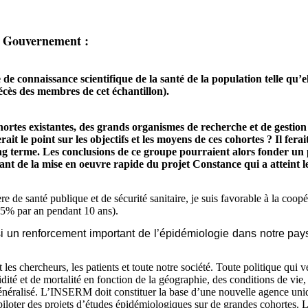
au Gouvernement :
connaissance scientifique de la santé de la population telle qu’ell
décès des membres de cet échantillon).
cohortes existantes, des grands organismes de recherche et de ges
le point sur les objectifs et les moyens de ces cohortes ? Il ferai
ong terme. Les conclusions de ce groupe pourraient alors fonder un
ant de la mise en oeuvre rapide du projet Constance qui a atteint le
 de santé publique et de sécurité sanitaire, je suis favorable à la coop
 5% par an pendant 10 ans).
si un renforcement important de l’épidémiologie dans notre pay
s chercheurs, les patients et toute notre société. Toute politique qui ve
idité et de mortalité en fonction de la géographie, des conditions de vie,
t généralisé. L’INSERM doit constituer la base d’une nouvelle agence u
iloter des projets d’études épidémiologiques sur de grandes cohortes.