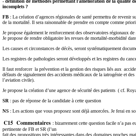
- définition de méthodes permettant l'amélioration de la qualité
incomplets ?
FB
: La création d’agences régionales de santé permettra de revenir sur
de la mortalité. Il sera raisonnable de prendre en compte comme priori
Je propose également le renforcement des observatoires régionaux de s
Je propose de rendre obligatoire les revues de mortalité-morbidité dan
Les causes et circonstances de décès, seront systématiquement documen
Les registres de pathologies seront développés et les registres du canc
Il faut renforcer la prévention et la gestion des risques liés aux acci
défauts de signalement des accidents médicaux de la iatrogénie et des
l’aviation civile).
Je propose la création d’une agence de sécurité des patients ( cf. 
SR
: pas de réponse de la candidate à cette question
NS
: Les actions que vous proposez sont déjà amorcées. Je ferai en sor
C15 Commentaires
: bizarrement cette question facile n’a pas 
pertinente de FB et SR (l’un
fait des propositions très intéressantes dans des domaines proches mai